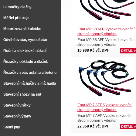
Lamačky dlažby
Měřící přístroje
Motorizované kolečko
Enar MP 38 AFP Vysokofrekvenční
stropní ponorný vibrátor
Odvlhčovače, vysoušeče
Enar MP 38 AFP Vysokofrekvenční
stropní ponorný vibrátor
16 988 Kč vč. DPH
Ruční a elektrické nářadí
DETAIL >
Řezačky obkladů a dlažeb
Řezačky spár, asfaltu a betonu
Stavební míchačky a míchadla
Stavební shozy na suť
Enar MP 7 AFP Vysokofrekvenční
Stavební vrátky
stropní ponorný vibrátor
Enar MP 7 AFP Vysokofrekvenční
Stavební výtahy
stropní ponorný vibrátor
22 368 Kč vč. DPH
DETAIL >
Stolní pily