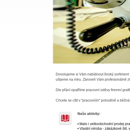
Dovolujeme si Vám nabídnout široký sortiment
ušijeme na míru. Zároveň Vám profesionálně zh
Dle přání opatříme pracovní oděvy firemní grafi
Chcete se cítit v "pracovním" pohodlně a běžn
Naše aktivity:
• Malo i velkoobchodní prodej p
• Vlastní výroba - zákázkové šití,