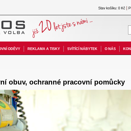
Stav košíku: 0 Kč
P
VNÍ ODĚVY
REKLAMA A TISKY
SVÍTÍCÍ NÁBYTEK
O NÁS
KON
vní obuv, ochranné pracovní pomůcky