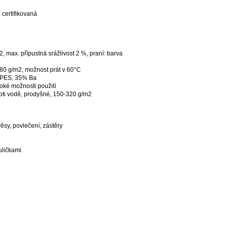
 certifikovaná
, max. přípustná srážlivost 2 %, praní: barva
180 g/m2, možnost prát v 60°C
 PES, 35% Ba
roké možnosti použití
proti vodě, prodyšné, 150-320 g/m2
ávěsy, povlečení, zástěry
uličkami