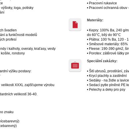
ce
• Pracovní rukavice
 výšivky, loga, potisky
• Pracovní ochranná obuv -
řání
Materiály:
ích švadlen
• Kepry: 100% Ba, 240 g/m2
vání a funkčnosti modelů
do 60°C, bílý do 90°C
ých profesí
• Plátna: 100 % Ba, 120 - 
• Směsové materiály: 65%
dy i kalhoty, overaly, kraťasy, vesty
• Fleese: 190-390 g/m2, ši
, košile, rondony
• Porotex: zátěrové látky 
Speciální zakázky:
rdní výšku postavy:
• Šití ubrusů, prostírání, z
y
• Krycí plachty a zastínění
• Sedáky - na židle a lavice
é velikosti XXXL zajišťujeme výrobu
• Sedací pytle plněné PE k
• Pelechy a deky pro psy
ardních velikostí 36-40.
ého znaku
i vícebarevný)
vícebarevný)