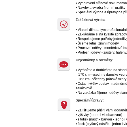
• Vyhotovení střihové dokumenta
• Návrhy a výroba firemní grafiky -
• Speciální výroba a úpravy na p
Zakázková výroba
• Vlastní dílna a tým profesionáln
• Zakládáme si na kvalitě zpraco
• Respektujeme potřeby jednotliv
• Šijeme letní i zimní modely
• Pracovní oděvy - montérkové bun
• Profesní oděvy - zástěry, haleny
Objednávky a rozměry:
• Vyrábíme a dodáváme na standa
170 cm - všechny dámské vzor
182 cm - všechny pánské vzory
• Ostatní výšky postav i nadměrn
zakázkově.
• Na zakázku šijeme i oděvy stand
Speciální úpravy:
• Zajišťujeme přišití vámi dodan
• výšivky (jedno i vícebarevné)
• sítotisk (nástřik barvou - jedno 
• flock (plyšový nástřik - jedno i 