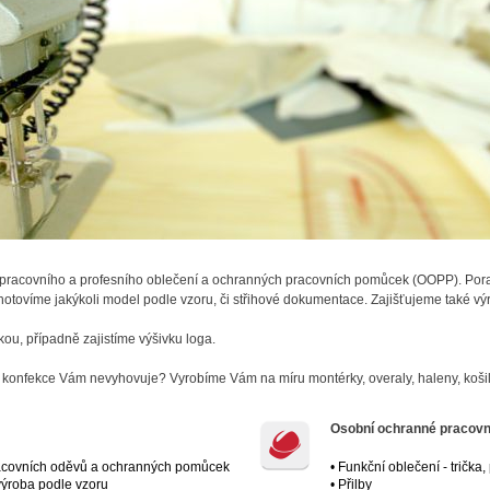
 pracovního a profesního oblečení a ochranných pracovních pomůcek (OOPP). Por
otovíme jakýkoli model podle vzoru, či střihové dokumentace. Zajišťujeme také v
kou, případně zajistíme výšivku loga.
á konfekce Vám nevyhovuje? Vyrobíme Vám na míru montérky, overaly, haleny, košil
Osobní ochranné pracov
racovních oděvů a ochranných pomůcek
• Funkční oblečení - trička
 výroba podle vzoru
• Přilby