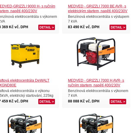
EDVED-GRIZZLI 9000 H- s ručním
MEDVED - GRIZZLI 7000 BE AVR- s
tartem, napětí 400/230V
elektrickým startem, napětí 400/230V
enzínová elektrocentrála s výkonem
Benzínová elektrocentrála s výstupem
kVA
7 kVA
3 369 Kč vč. DPH
83 490 Kč vč. DPH
DETAIL >
DETAIL >
aftová elektrocentrála DeWALT
MEDVED - GRIZZLI 7000 H AVR- s
XGND80E
ručním startem, napětí 400/230V
aftová elektrocentrála o výkonu
Benzínová elektrocentrála s výkonem
5kVA, elektrický startování, 225kg
7 kVA
7 459 Kč vč. DPH
88 088 Kč vč. DPH
DETAIL >
DETAIL >