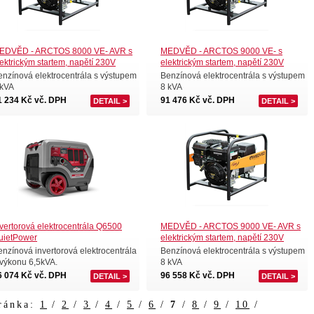
EDVĚD - ARCTOS 8000 VE- AVR s
MEDVĚD - ARCTOS 9000 VE- s
ektrickým startem, napětí 230V
elektrickým startem, napětí 230V
enzínová elektrocentrála s výstupem
Benzínová elektrocentrála s výstupem
 kVA
8 kVA
1 234 Kč vč. DPH
91 476 Kč vč. DPH
DETAIL >
DETAIL >
nvertorová elektrocentrála Q6500
MEDVĚD - ARCTOS 9000 VE- AVR s
uietPower
elektrickým startem, napětí 230V
enzínová invertorová elektrocentrála
Benzínová elektrocentrála s výstupem
 výkonu 6,5kVA.
8 kVA
6 074 Kč vč. DPH
96 558 Kč vč. DPH
DETAIL >
DETAIL >
ránka:
1
/
2
/
3
/
4
/
5
/
6
/
7
/
8
/
9
/
10
/