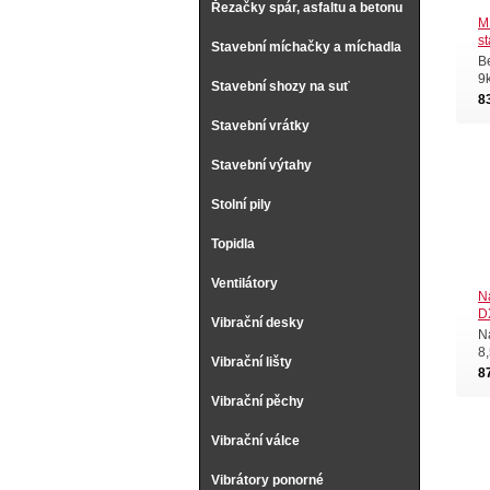
Řezačky spár, asfaltu a betonu
M
s
Stavební míchačky a míchadla
B
9
Stavební shozy na suť
8
Stavební vrátky
Stavební výtahy
Stolní pily
Topidla
Ventilátory
N
D
Vibrační desky
N
8,
Vibrační lišty
8
Vibrační pěchy
Vibrační válce
Vibrátory ponorné