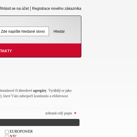
řihlásit se na účet
Registrace nového zákazníka
TAKTY
benzínové či dieselové
agregáty
. Vyrábějí se jako
e), které Vám zabezpečí kontinuitu a efektivnost
trojů na stavbách a ve výrobě nebo v místech mimo
zobrazit celý popis
ou také po různých živelných pohromách jako jsou
byvatelstva.
 jako záložní zdroje při nečekaném výpadku elektrické
EUROPOWER
lasových a televizních stanic, telekomunikačních
NTC