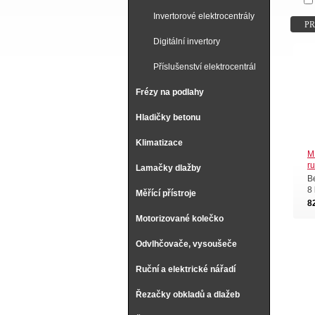
zařízen
Invertorové elektrocentrály
P
Elektr
Digitální invertory
elektr
jsou
A
Příslušenství elektrocentrál
V naší 
Frézy na podlahy
elektro
nabízím
Hladičky betonu
profesi
Klimatizace
Velmi o
M
lodí, h
r
Lamačky dlažby
B
8
Měřící přístroje
8
Motorizované kolečko
Odvlhčovače, vysoušeče
Ruční a elektrické nářadí
Řezačky obkladů a dlažeb