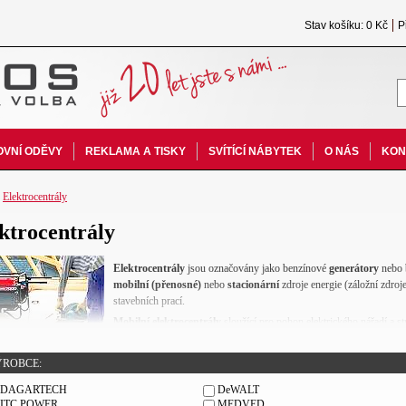
Stav košíku: 0 Kč
P
VNÍ ODĚVY
REKLAMA A TISKY
SVÍTÍCÍ NÁBYTEK
O NÁS
KON
-
Elektrocentrály
ktrocentrály
Elektrocentrály
jsou označovány jako benzínové
generátory
nebo 
mobilní (přenosné)
nebo
stacionární
zdroje energie (záložní zdroj
stavebních prací.
Mobilní elektrocentrály
sloužící pro pohon elektrického nářadí a s
dosah centrální rozvodové sítě a infrastruktury. Nepostradatelné js
bouřky, povodně apod. k zajištění běžného chodu životních potřeb o
ÝROBCE:
Stacionární elektrocentrály
s vyšším výkonem jsou nepostradatelné
DAGARTECH
DeWALT
 ze sítě v nepřetržitých výrobních provozech, v nemocnicích operačních sálech, pro provoz rozh
ITC POWER
MEDVED