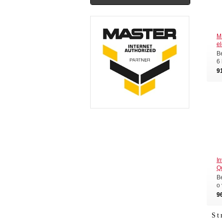
M
el
B
6
9
I
Q
B
o
9
St