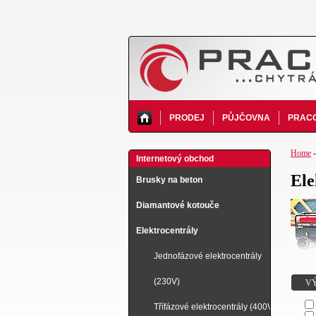
PRODEJ
PŮJČOVNA
PRACO
Home
Internetový obchod
Ele
Brusky na beton
Diamantové kotouče
Elektrocentrály
Jednofázové elektrocentrály
(230V)
V
Třífázové elektrocentrály (400V)
energie