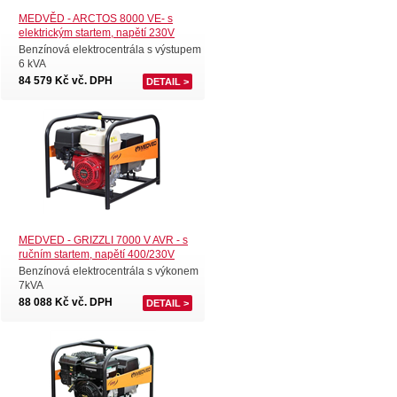
MEDVĚD - ARCTOS 8000 VE- s
elektrickým startem, napětí 230V
Benzínová elektrocentrála s výstupem
6 kVA
84 579 Kč vč. DPH
DETAIL >
MEDVED - GRIZZLI 7000 V AVR - s
ručním startem, napětí 400/230V
Benzínová elektrocentrála s výkonem
7kVA
88 088 Kč vč. DPH
DETAIL >