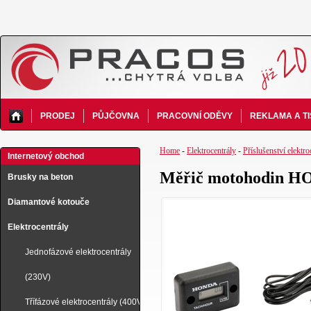
PRODEJ
PŮJČOVNA
PRACOVNÍ ODĚVY
REKLAMA A T
Home
-
Elektrocentrály
-
Příslušenství elektro
Internetový obchod
Měřič motohodin 
Brusky na beton
Diamantové kotouče
Elektrocentrály
Jednofázové elektrocentrály
(230V)
Třífázové elektrocentrály (400V)