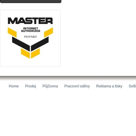
Home
Prodej
Půjčovna
Pracovní oděvy
Reklama a tisky
Svít