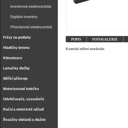
Invertorové elektrocentrály
Digitální invertory
Příslušenství elektrocentrál
Frézy na podlahy
POPIS
FOTOGALERIE
Hladičky betonu
Kontrolní měření motohodin.
Klimatizace
Lamačky dlažby
Měřící přístroje
Motorizované kolečko
Odvlhčovače, vysoušeče
Ruční a elektrické nářadí
Řezačky obkladů a dlažeb