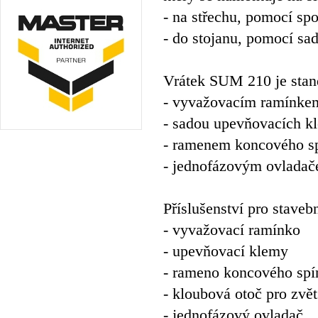
- na střechu, pomocí spo
- do stojanu, pomocí sa
Vrátek SUM 210 je stan
- vyvažovacím ramínke
- sadou upevňovacích k
- ramenem koncového s
- jednofázovým ovlada
Příslušenství pro stave
- vyvažovací ramínko
- upevňovací klemy
- rameno koncového spí
- kloubová otoč pro zvě
- jednofázový ovladač