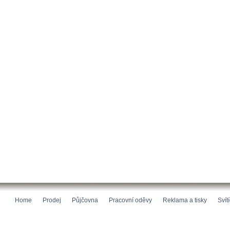
Home
Prodej
Půjčovna
Pracovní oděvy
Reklama a tisky
Svít