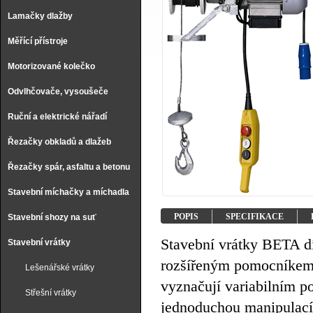
Lamačky dlažby
Měřící přístroje
Motorizované kolečko
Odvlhčovače, vysoušeče
Ruční a elektrické nářadí
Řezačky obkladů a dlažeb
Řezačky spár, asfaltu a betonu
Stavební míchačky a míchadla
POPIS
SPECIFIKACE
Stavební shozy na suť
Stavební vrátky BETA dí
Stavební vrátky
rozšířeným pomocníkem 
Lešenářské vrátky
vyznačují variabilním 
Střešní vrátky
jednoduchou manipulací,