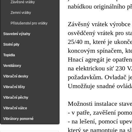
Závěsné vrátky
nabídkou originálního př
Zemní vrátky
Závěsný vrátek výrobce
Příslušenství pro vrátky
osvědčený vrátek pro s
Stavební výtahy
25/40 m, které je ukon
Stolní pily
koncovým spínačem, který
Topidla
Hnací agregát je opatř
Ventilátory
na elektrickou síť 230 
požadavkům. Ovladač je
Vibrační desky
Umožňuje snadné ovlá
Vibrační lišty
Vibrační pěchy
Možnosti instalace sta
Vibrační válce
- v patře, zavěšení pom
Vibrátory ponorné
- na lešení, pomocí upe
který se namontuje na s