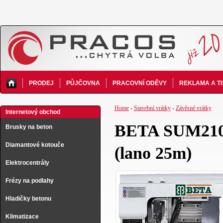
PRODEJ
PŮJČOVNA
PRACOVNÍ ODĚVY
REKLAMA A T
Home
-
Stavební vrátky
-
Závěsné vrátky
Internetový obchod
BETA SUM210 
Brusky na beton
Diamantové kotouče
(lano 25m)
Elektrocentrály
Frézy na podlahy
Hladičky betonu
Klimatizace