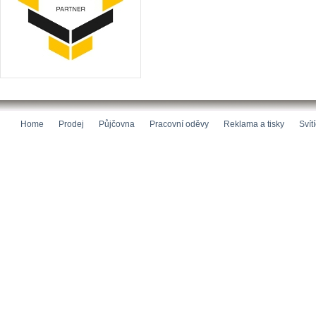
Home
Prodej
Půjčovna
Pracovní oděvy
Reklama a tisky
Svít