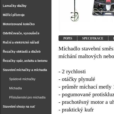
Lamačky dlažby
Měřící přístroje
Motorizované kolečko
Odvlhčovače, vysoušeče
POPIS
SPECIFIKACE
Ruční a elektrické nářadí
Míchadlo stavební směs
Řezačky obkladů a dlažeb
míchání maltových nebo
Řezačky spár, asfaltu a betonu
Stavební míchačky a míchadla
- 2 rychlosti
- otáčky plynulé
Spádové míchačky
- průměr míchací metly
Míchadla
- pogumované protiskluz
Příslušenství pro míchadla
- prachotěsný motor a u
Stavební shozy na suť
- praktický kufr