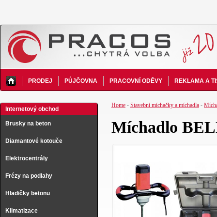
PRODEJ
PŮJČOVNA
PRACOVNÍ ODĚVY
REKLAMA A T
Home
-
Stavební míchačky a míchadla
-
Mích
Internetový obchod
Míchadlo BEL
Brusky na beton
Diamantové kotouče
Elektrocentrály
Frézy na podlahy
Hladičky betonu
Klimatizace