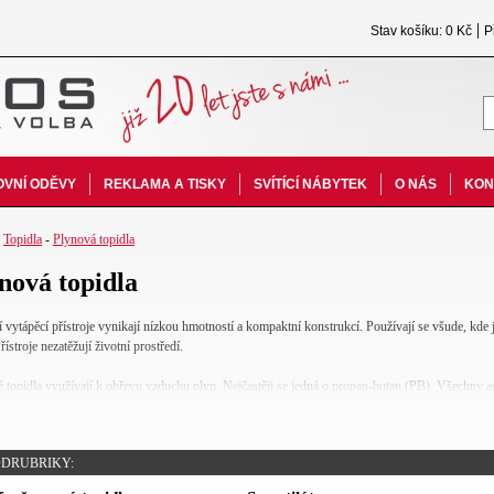
Stav košíku: 0 Kč
P
VNÍ ODĚVY
REKLAMA A TISKY
SVÍTÍCÍ NÁBYTEK
O NÁS
KON
-
Topidla
-
Plynová topidla
nová topidla
 vytápěcí přístroje vynikají nízkou hmotností a kompaktní konstrukcí. Používají se všude, kde
ístroje nezatěžují životní prostředí.
 topidla využívají k ohřevu vzduchu plyn. Nejčastěji se jedná o propan-butan (PB). Všechny ag
lmi vysokou účinností.
gregátů je možno regulovat a tím snižovat spotřebu plynu. Některé typy mají možnost připojen
DRUBRIKY:
nou teplotu v příslušném prostoru.