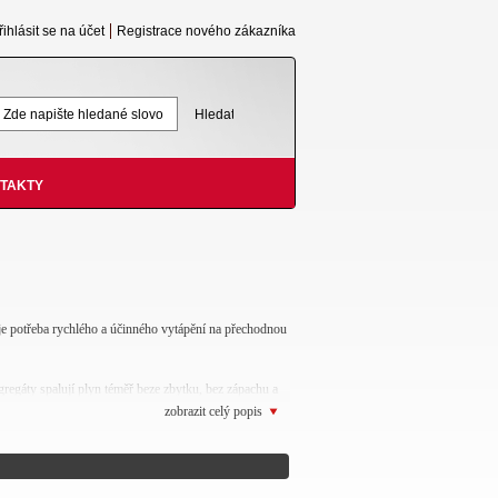
řihlásit se na účet
Registrace nového zákazníka
TAKTY
 je potřeba rychlého a účinného vytápění na přechodnou
regáty spalují plyn téměř beze zbytku, bez zápachu a
zobrazit celý popis
í prostorového termostatu a tím automaticky udržovat