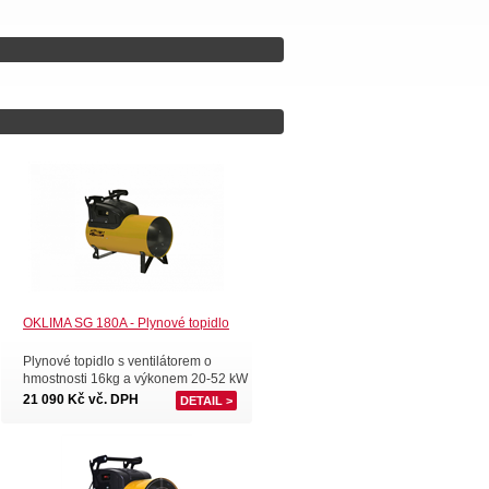
pidlům doporučujeme dokoupit sadu pro propojení 2 ks
OKLIMA SG 180A - Plynové topidlo
Plynové topidlo s ventilátorem o
hmostnosti 16kg a výkonem 20-52 kW
21 090 Kč vč. DPH
DETAIL >