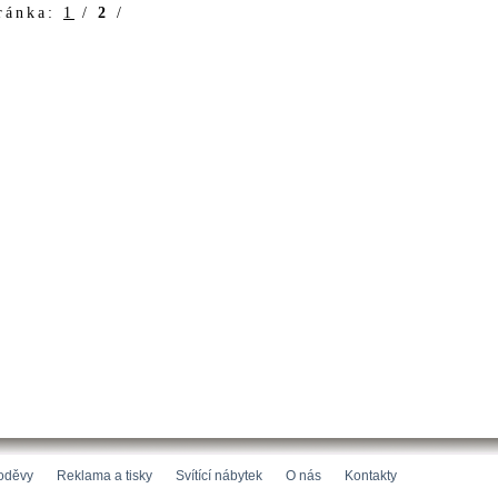
ránka:
1
/
2
/
oděvy
Reklama a tisky
Svítící nábytek
O nás
Kontakty