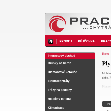
PRODEJ
PŮJČOVNA
PRACO
Home
Internetový obchod
Ply
Brusky na beton
Diamantové kotouče
Mobilní
dobu. Př
Elektrocentrály
Plynové
Frézy na podlahy
to s ve
Hladičky betonu
Výkon a
PO
nastave
Klimatizace