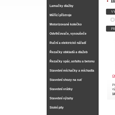
In
Všechny
Lamačky dlažby
lahví s
V
Měřící přístroje
Vhodno
Motorizované kolečko
- spalo
P
- rychl
Odvlhčovače, vysoušeče
- velký
- nízké
Ruční a elektrické nářadí
- regul
Řezačky obkladů a dlažeb
Využití
Řezačky spár, asfaltu a betonu
- ve st
- vysou
Stavební míchačky a míchadla
- při p
O
- v prů
Stavební shozy na suť
- v lét
Pl
Stavební vrátky
v
1
Stavební výtahy
Stolní pily