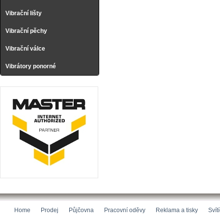
Vibrační lišty
Vibrační pěchy
Vibrační válce
Vibrátory ponorné
Home
Prodej
Půjčovna
Pracovní oděvy
Reklama a tisky
Svít