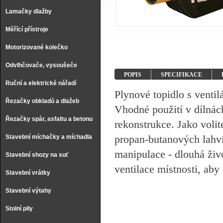
Lamačky dlažby
Měřící přístroje
Motorizované kolečko
Odvlhčovače, vysoušeče
POPIS
SPECIFIKACE
Ruční a elektrické nářadí
Plynové topidlo s vent
Řezačky obkladů a dlažeb
Vhodné použití v dílnách
Řezačky spár, asfaltu a betonu
rekonstrukce. Jako volit
propan-butanových lahví.
Stavební míchačky a míchadla
manipulace - dlouhá živo
Stavební shozy na suť
ventilace místnosti, aby
Stavební vrátky
Stavební výtahy
Stolní pily