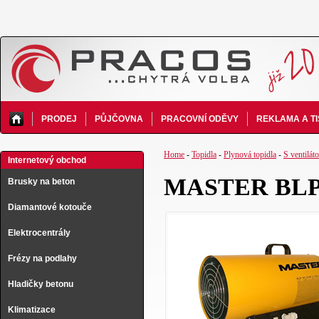
PRODEJ
PŮJČOVNA
PRACOVNÍ ODĚVY
REKLAMA A T
Home
-
Topidla
-
Plynová topidla
-
S ventilát
Internetový obchod
MASTER BLP 5
Brusky na beton
Diamantové kotouče
Elektrocentrály
Frézy na podlahy
Hladičky betonu
Klimatizace