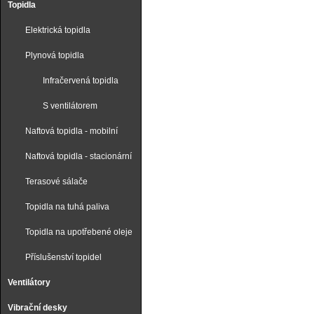
Topidla
Elektrická topidla
Plynová topidla
Infračervená topidla
S ventilátorem
Naftová topidla - mobilní
Naftová topidla - stacionární
Terasové sálače
Topidla na tuhá paliva
Topidla na upotřebené oleje
Příslušenství topidel
Ventilátory
Vibrační desky