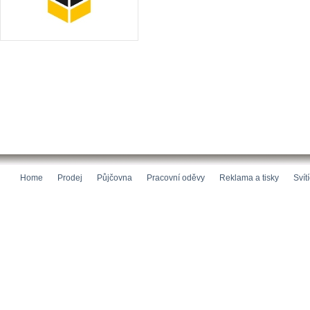
Home
Prodej
Půjčovna
Pracovní oděvy
Reklama a tisky
Svít