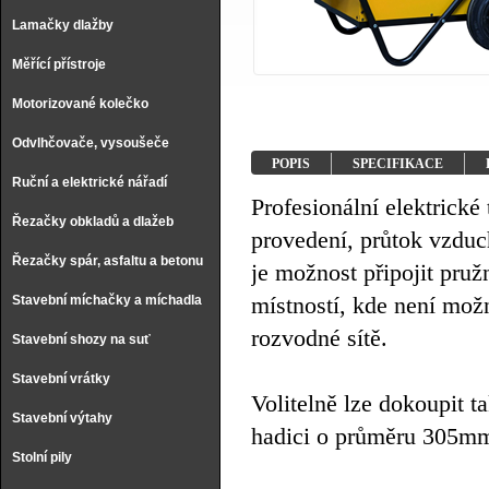
Lamačky dlažby
Měřící přístroje
Motorizované kolečko
Odvlhčovače, vysoušeče
POPIS
SPECIFIKACE
Ruční a elektrické nářadí
Profesionální elektric
Řezačky obkladů a dlažeb
provedení, průtok vzdu
Řezačky spár, asfaltu a betonu
je možnost připojit pru
místností, kde není možn
Stavební míchačky a míchadla
rozvodné sítě.
Stavební shozy na suť
Stavební vrátky
Volitelně lze dokoupit 
Stavební výtahy
hadici o průměru 305m
Stolní pily