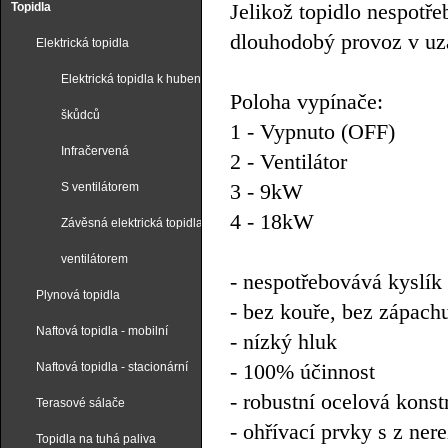
Jelikož topidlo nespotře
Topidla
dlouhodobý provoz v uz
Elektrická topidla
Elektrická topidla k hubení
Poloha vypínače:
škůdců
1 - Vypnuto (OFF)
Infračervená
2 - Ventilátor
3 - 9kW
S ventilátorem
4 - 18kW
Závěsná elektrická topidla s
ventilátorem
- nespotřebovává kyslík
Plynová topidla
- bez kouře, bez zápachu
Naftová topidla - mobilní
- nízký hluk
- 100% účinnost
Naftová topidla - stacionární
- robustní ocelová konst
Terasové sálače
- ohřívací prvky s z nere
Topidla na tuhá paliva