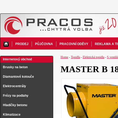
PRODEJ
PŮJČOVNA
PRACOVNÍ ODĚVY
REKLAMA A T
Home
-
Topidla
-
Elektrická topidla
-
S ventil
Internetový obchod
MASTER B 18 E
Brusky na beton
Diamantové kotouče
Elektrocentrály
Frézy na podlahy
Hladičky betonu
Klimatizace