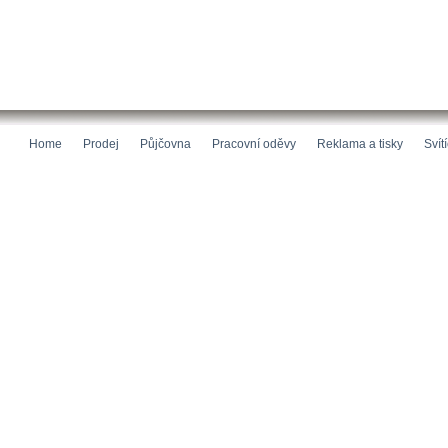
Home
Prodej
Půjčovna
Pracovní oděvy
Reklama a tisky
Svít