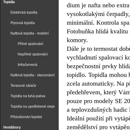
Topidla
dium je nafta nebo extra
vysokotlakými čerpadly, 
Elektrická topidla
minimální. Kontrola spal
Plynová topidla
Fotobuňka hlídá kvalitu 
Naftová topidla - mobilní
komory.
Přímé spalování
Dále je to termostat době
Nepřímé spalování
vychladnutí spalovací ko
bezpečnostní prvky hlídá
Infračervená
topidlo. Topidla mohou 
Naftová topidla - stacionární
zcela automaticky. Na 
Terasové sálače
předehřevem, který Vám z
Topidla na tuhá paliva
pouze pro modely SE 20
Topidla na upotřebené oleje
a teplovzdušných hadic l
Ideální použití při vytáp
Příslušenství topidel
zemědělství pro vytápěn
Ventilátory