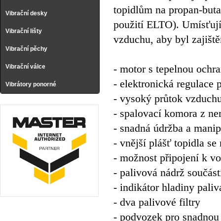
topidlům na propan-butan
Vibrační desky
použití ELTO). Umísťují
Vibrační lišty
vzduchu, aby byl zajiště
Vibrační pěchy
- motor s tepelnou ochr
Vibrační válce
- elektronická regulace
Vibrátory ponorné
- vysoký průtok vzduchu
- spalovací komora z ner
- snadná údržba a manip
- vnější plášť topidla se
- možnost připojení k v
- palivová nádrž součást
- indikátor hladiny paliv
- dva palivové filtry
- podvozek pro snadnou