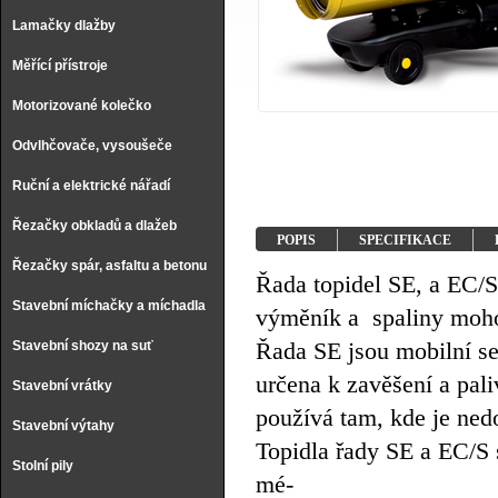
Lamačky dlažby
Měřící přístroje
Motorizované kolečko
Odvlhčovače, vysoušeče
Ruční a elektrické nářadí
Řezačky obkladů a dlažeb
POPIS
SPECIFIKACE
Řezačky spár, asfaltu a betonu
Řada topidel SE, a EC/S
Stavební míchačky a míchadla
výměník a spaliny moh
Řada SE jsou mobilní se 
Stavební shozy na suť
určena k zavěšení a pali
Stavební vrátky
používá tam, kde je ned
Stavební výtahy
Topidla řady SE a EC/S 
Stolní pily
mé-