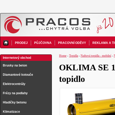
PRODEJ
PŮJČOVNA
PRACOVNÍ ODĚVY
REKLAMA A T
Home
-
Topidla
-
Naftová topidla - mobilní
-
Internetový obchod
OKLIMA SE 120
Brusky na beton
Diamantové kotouče
topidlo
Elektrocentrály
Frézy na podlahy
Hladičky betonu
Klimatizace