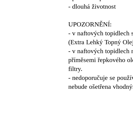
- dlouhá životnost
UPOZORNĚNÍ:
- v naftových topidlech
(Extra Lehký Topný Olej)
- v naftových topidlech
příměsemi řepkového olej
filtry.
- nedoporučuje se použí
nebude ošetřena vhodným