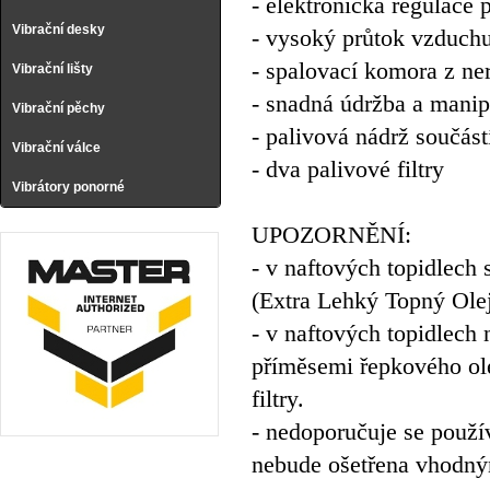
- elektronická regulace
Vibrační desky
- vysoký průtok vzduchu
- spalovací komora z ner
Vibrační lišty
- snadná údržba a manip
Vibrační pěchy
- palivová nádrž součást
Vibrační válce
- dva palivové filtry
Vibrátory ponorné
UPOZORNĚNÍ:
- v naftových topidlech
(Extra Lehký Topný Olej)
- v naftových topidlech
příměsemi řepkového olej
filtry.
- nedoporučuje se použí
nebude ošetřena vhodným