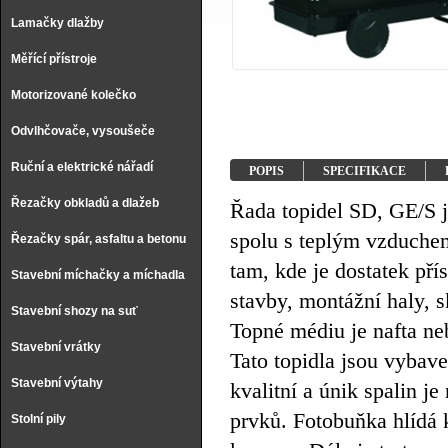
Lamačky dlažby
Měřící přístroje
Motorizované kolečko
Odvlhčovače, vysoušeče
Ruční a elektrické nářadí
POPIS
SPECIFIKACE
Řezačky obkladů a dlažeb
Řada topidel SD, GE/S j
spolu s teplým vzduche
Řezačky spár, asfaltu a betonu
tam, kde je dostatek př
Stavební míchačky a míchadla
stavby, montážní haly, s
Stavební shozy na suť
Topné médiu je nafta ne
Stavební vrátky
Tato topidla jsou vybav
Stavební výtahy
kvalitní a únik spalin je
prvků. Fotobuňka hlídá k
Stolní pily