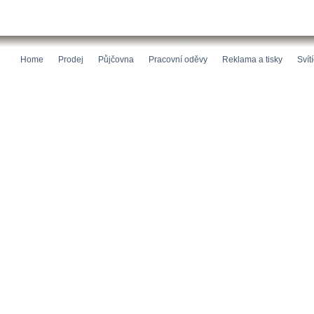
Home
Prodej
Půjčovna
Pracovní oděvy
Reklama a tisky
Svít