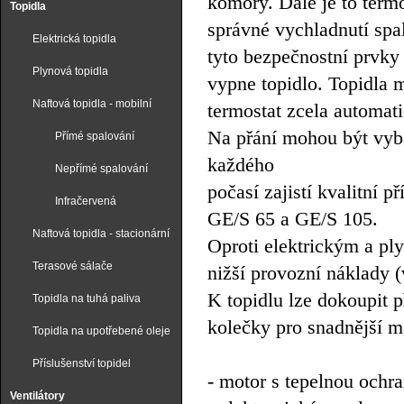
komory. Dále je to termo
Topidla
správné vychladnutí spa
Elektrická topidla
tyto bezpečnostní prvky h
Plynová topidla
vypne topidlo. Topidla 
Naftová topidla - mobilní
termostat zcela automati
Na přání mohou být vyb
Přímé spalování
každého
Nepřímé spalování
počasí zajistí kvalitní 
Infračervená
GE/S 65 a GE/S 105.
Naftová topidla - stacionární
Oproti elektrickým a pl
Terasové sálače
nižší provozní náklady 
K topidlu lze dokoupit p
Topidla na tuhá paliva
kolečky pro snadnější m
Topidla na upotřebené oleje
Příslušenství topidel
- motor s tepelnou ochr
Ventilátory