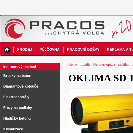
PRODEJ
PŮJČOVNA
PRACOVNÍ ODĚVY
REKLAMA A T
Home
-
Topidla
-
Naftová topidla - mobilní
-
Internetový obchod
OKLIMA SD 130
Brusky na beton
Diamantové kotouče
Elektrocentrály
Frézy na podlahy
Hladičky betonu
Klimatizace